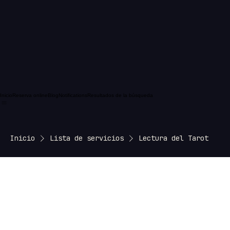
Inicio
Reserva online
Blog
Notifications
Resultados de la búsqueda
Inicio
Lista de servicios
Lectura del Tarot
Lectura del Tarot
El Tarot es el espejo del subconciente.