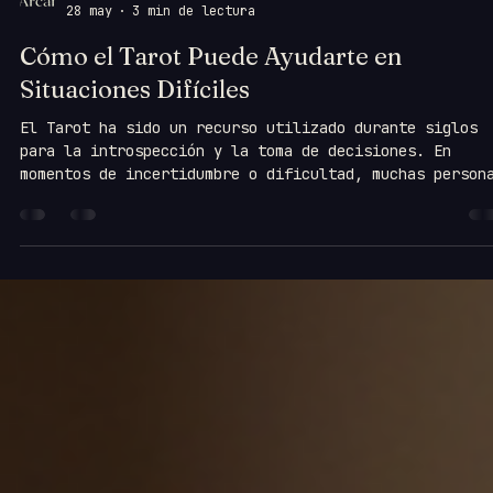
Arcanaom
28 may
3 min de lectura
Cómo el Tarot Puede Ayudarte en
Situaciones Difíciles
El Tarot ha sido un recurso utilizado durante siglos
para la introspección y la toma de decisiones. En
momentos de incertidumbre o dificultad, muchas person
recurren a las cartas del Tarot para obtener claridad
orientación. Este artículo explora cómo el Tarot pued
ser una herramienta valiosa en situaciones difíciles,